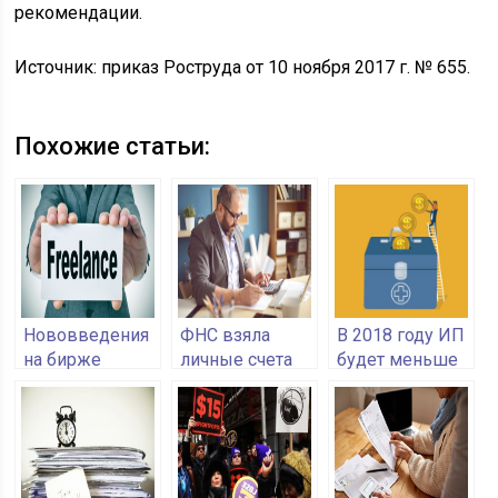
рекомендации.
Источник: приказ Роструда от 10 ноября 2017 г. № 655.
Похожие статьи:
Нововведения
ФНС взяла
В 2018 году ИП
на бирже
личные счета
будет меньше
Selfboss: на
всех ИП под
платить по
вывод
контроль
страховым
добавлены
взносам
QIWI,
Яндекс.Деньги,