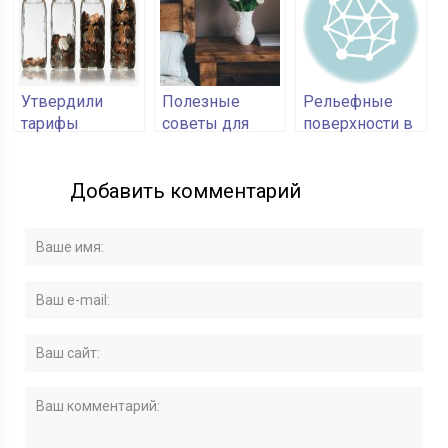
бессрочные
предоставлять
льготы на
в любое время
выкуп
арендуемого
имущества
Утвердили
Полезные
Рельефные
тарифы
советы для
поверхности в
пенсионных
дома
гостиной
взносов на
Добавить комментарий
2019 год