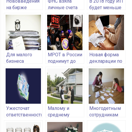
Нововведения
ФНС взяла
В 2018 году ИП
на бирже
личные счета
будет меньше
Selfboss: на
всех ИП под
платить по
вывод
контроль
страховым
добавлены
взносам
QIWI,
Яндекс.Деньги,
Z-payment
Для малого
МРОТ в России
Новая форма
бизнеса
поднимут до
декларации по
установят
величины
ЕНВД
новую систему
прожиточного
налогообложения
минимума
Ужесточат
Малому и
Многодетным
ответственность
среднему
сотрудникам
за задержку
бизнесу
отпуска нужно
зарплаты
установили
будет