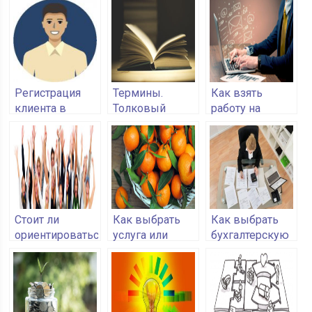
Регистрация
Термины.
Как взять
клиента в
Толковый
работу на
Amway
словарь
freelance-
фрилансера
бирже
Стоит ли
Как выбрать
Как выбрать
ориентироваться
услуга или
бухгалтерскую
на постоянных
продукт
компанию
посетителей