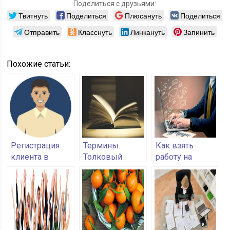
Поделиться с друзьями:
Твитнуть
Поделиться
Плюсануть
Поделиться
Отправить
Класснуть
Линкануть
Запинить
Похожие статьи:
Регистрация
Термины.
Как взять
клиента в
Толковый
работу на
Amway
словарь
freelance-
фрилансера
бирже