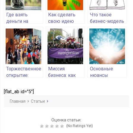
Где взять
Как сделать
Что такое
деньги на
свою идею
бизнес-модель
открытие
уникальной
бизнеса
Торжественное
Миссия
Основные
открытие:
бизнеса: как
нюансы
обратиться к
определить и
развития
агентству или
сформулировать
экстрасенсорных
[flat_ab id="5"]
организовать
способностей
самостоятельно
Главная
Статьи
Оценка статьи:
(No Ratings Yet)