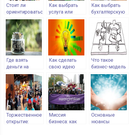
Стоит ли
Как выбрать
Как выбрать
ориентироваться
услуга или
бухгалтерскую
на постоянных
продукт
компанию
посетителей
Где взять
Как сделать
Что такое
деньги на
свою идею
бизнес-модель
открытие
уникальной
бизнеса
Торжественное
Миссия
Основные
открытие:
бизнеса: как
нюансы
обратиться к
определить и
развития
агентству или
сформулировать
экстрасенсорных