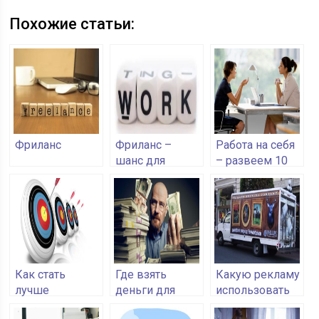
Похожие статьи:
Фриланс
Фриланс –
Работа на себя
шанс для
– развеем 10
регионов
мифов
Как стать
Где взять
Какую рекламу
лучше
деньги для
использовать
конкурентов
развития
для