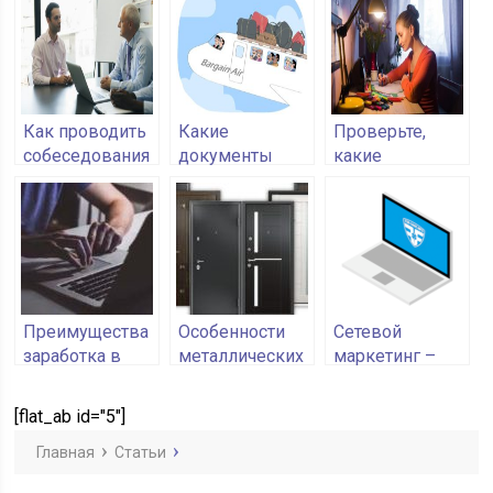
бизнеса
привлечения
клиентов
Как проводить
Какие
Проверьте,
собеседования
документы
какие
нужно
уведомления
оформить при
нужно подать в
направлении
налоговую
сотрудника в
инспекцию до
ежегодный
конца декабря
отпуск (часть 1)
Преимущества
Особенности
Сетевой
заработка в
металлических
маркетинг –
интернете
входных
выгодное
дверей
решение для
[flat_ab id="5"]
заработка
Главная
Статьи