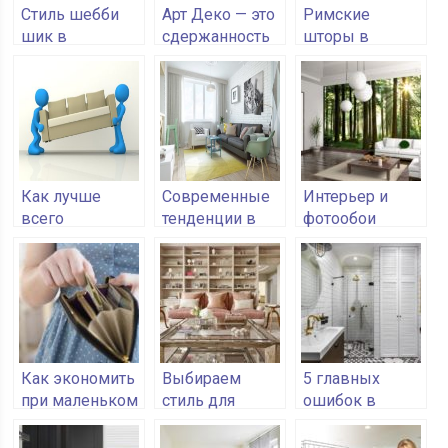
Стиль шебби
Арт Деко — это
Римские
шик в
сдержанность
шторы в
интерьере
и роскошь в
интерьере
одном флаконе
Как лучше
Современные
Интерьер и
всего
тенденции в
фотообои
перевозить
дизайне
мебель
интерьера в
2018
Как экономить
Выбираем
5 главных
при маленьком
стиль для
ошибок в
доходе:
интерьера
дизайне ванной
простые
комнаты