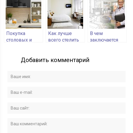
советы,
которые
работают
Покупка
Как лучше
В чем
столовых и
всего стелить
заключается
кухонных
ковер в
работа
принадлежностей:
спальне
дизайнера
Добавить комментарий
на что обратить
интерьеров
внимание