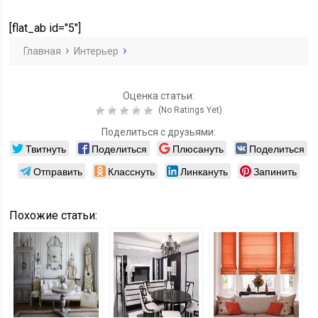
кухонных
ковер в
работа
принадлежностей:
спальне
дизайнера
[flat_ab id="5"]
на что обратить
интерьеров
внимание
Главная
Интерьер
Оценка статьи:
(No Ratings Yet)
Поделиться с друзьями:
Твитнуть
Поделиться
Плюсануть
Поделиться
Отправить
Класснуть
Линкануть
Запинить
Похожие статьи: