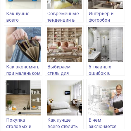
Как лучше
Современные
Интерьер и
всего
тенденции в
фотообои
перевозить
дизайне
мебель
интерьера в
2018
Как экономить
Выбираем
5 главных
при маленьком
стиль для
ошибок в
доходе:
интерьера
дизайне ванной
простые
комнаты
советы,
которые
работают
Покупка
Как лучше
В чем
столовых и
всего стелить
заключается