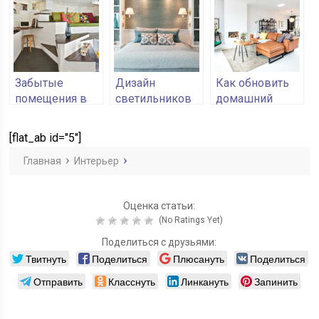
стола
мебелью
Забытые
Дизайн
Как обновить
помещения в
светильников
домашний
квартире, как
для спальни:
интерьер
использовать
стиль плюс
[flat_ab id="5"]
их с умом
мода
Главная
Интерьер
Оценка статьи:
(No Ratings Yet)
Поделиться с друзьями:
Твитнуть
Поделиться
Плюсануть
Поделиться
Отправить
Класснуть
Линкануть
Запинить