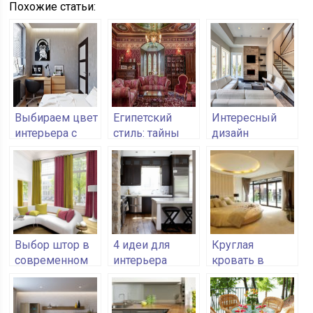
Похожие статьи:
Выбираем цвет
Египетский
Интересный
интерьера с
стиль: тайны
дизайн
учётом его
древних
гостиной
влияния на
цивилизаций в
комнаты
человека
вашем доме
Выбор штор в
4 идеи для
Круглая
современном
интерьера
кровать в
ключе
маленькой
интерьере
кухни
спальни