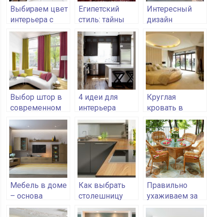
Выбираем цвет
Египетский
Интересный
интерьера с
стиль: тайны
дизайн
учётом его
древних
гостиной
влияния на
цивилизаций в
комнаты
человека
вашем доме
Выбор штор в
4 идеи для
Круглая
современном
интерьера
кровать в
ключе
маленькой
интерьере
кухни
спальни
Мебель в доме
Как выбрать
Правильно
– основа
столешницу
ухаживаем за
комфорта
для кухонного
плетеной