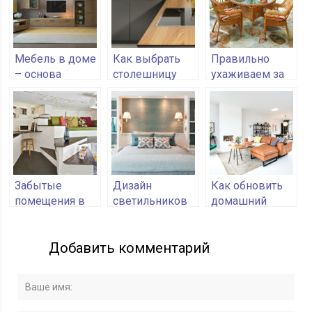
Мебель в доме
Как выбрать
Правильно
– основа
столешницу
ухаживаем за
комфорта
для кухонного
плетеной
стола
мебелью
Забытые
Дизайн
Как обновить
помещения в
светильников
домашний
квартире, как
для спальни:
интерьер
использовать
стиль плюс
Добавить комментарий
их с умом
мода