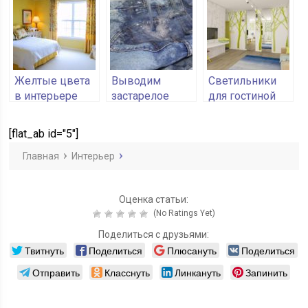
кроватью
двухъярусной
как вдохнуть
кровати
дух старины в
интерьер
спальни
Желтые цвета
Выводим
Светильники
в интерьере
застарелое
для гостиной
спальни
жирное пятно
самостоятельно
[flat_ab id="5"]
Главная
Интерьер
Оценка статьи:
(No Ratings Yet)
Поделиться с друзьями:
Твитнуть
Поделиться
Плюсануть
Поделиться
Отправить
Класснуть
Линкануть
Запинить