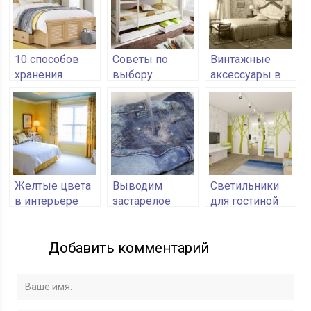
канделябров
10 способов
Советы по
Винтажные
хранения
выбору
аксессуары в
вещей под
детской
стиле ретро:
кроватью
двухъярусной
как вдохнуть
кровати
дух старины в
интерьер
спальни
Желтые цвета
Выводим
Светильники
в интерьере
застарелое
для гостиной
спальни
жирное пятно
самостоятельно
Добавить комментарий