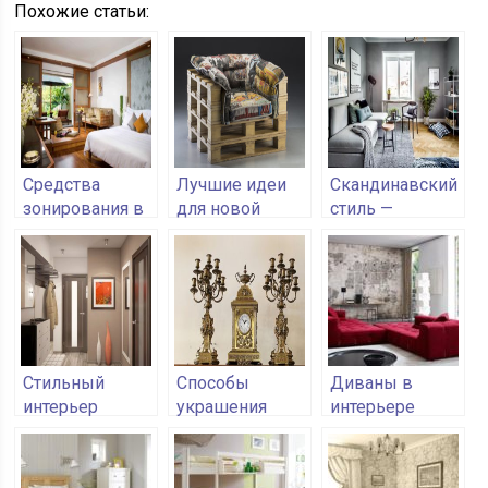
Похожие статьи:
Средства
Лучшие идеи
Скандинавский
зонирования в
для новой
стиль —
квартирах
жизни старых
практично и
ящиков
модно
Стильный
Способы
Диваны в
интерьер
украшения
интерьере
прихожей в
дома с
2018
помощью
каминных