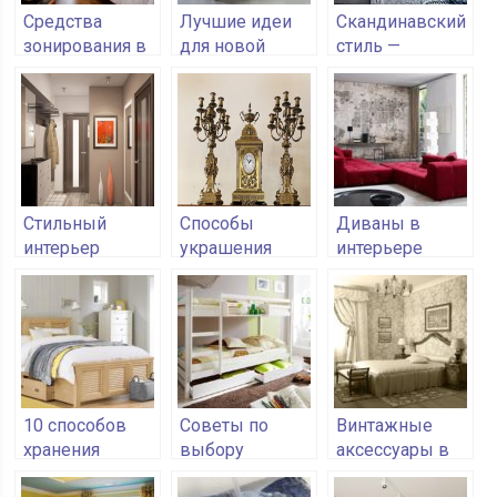
Средства
Лучшие идеи
Скандинавский
зонирования в
для новой
стиль —
квартирах
жизни старых
практично и
ящиков
модно
Стильный
Способы
Диваны в
интерьер
украшения
интерьере
прихожей в
дома с
2018
помощью
каминных
канделябров
10 способов
Советы по
Винтажные
хранения
выбору
аксессуары в
вещей под
детской
стиле ретро: