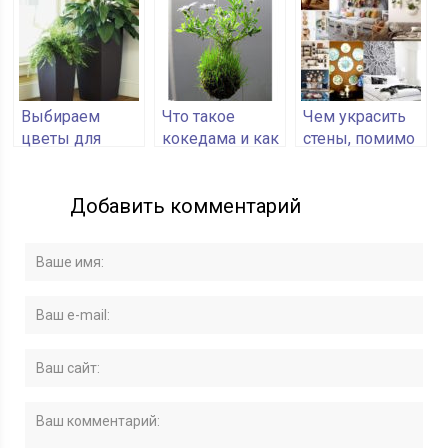
детской
столика
Выбираем
Что такое
Чем украсить
цветы для
кокедама и как
стены, помимо
украшения
ее сделать
картин: 5
интерьера
современных
Добавить комментарий
идей