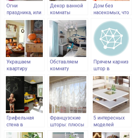
Огни
Декор ванной
Дом без
праздника, или
комнаты
насекомых, что
украсьте дом
своими руками
нужно делать
свечами
Украшаем
Обставляем
Прячем карниз
квартиру
комнату
штор в
поделками из
подростка
потолочную
даров природы
нишу
Грифельная
Французские
5 интересных
стена в
шторы: плюсы
моделей
интерьере
и отличия
журнального