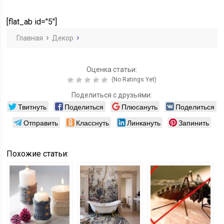
украшения
ее сделать
картин: 5
интерьера
современных
[flat_ab id="5"]
идей
Главная
Декор
Оценка статьи:
(No Ratings Yet)
Поделиться с друзьями:
Твитнуть
Поделиться
Плюсануть
Поделиться
Отправить
Класснуть
Линкануть
Запинить
Похожие статьи: