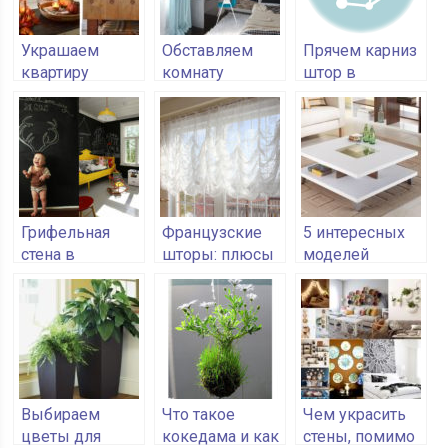
Украшаем
Обставляем
Прячем карниз
квартиру
комнату
штор в
поделками из
подростка
потолочную
даров природы
нишу
Грифельная
Французские
5 интересных
стена в
шторы: плюсы
моделей
интерьере
и отличия
журнального
детской
столика
Выбираем
Что такое
Чем украсить
цветы для
кокедама и как
стены, помимо