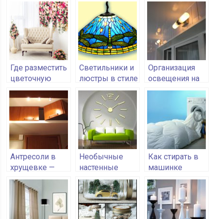
дома
помощи
полиуретановых
растений
молдингов
Где разместить
Светильники и
Организация
цветочную
люстры в стиле
освещения на
композицию
Тиффани
лоджии
Антресоли в
Необычные
Как стирать в
хрущевке —
настенные
машинке
выбираем
часы для
одеяло с
отделку для
украшения
пуховым
систем
интерьера
наполнителем
хранения