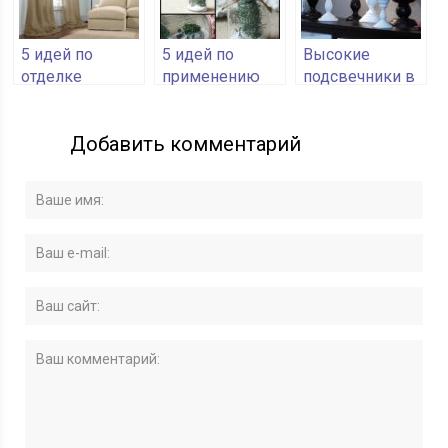
5 идей по
5 идей по
Высокие
отделке
применению
подсвечники в
интерьера с
пустых
интерьере —
помощью
стеклянных
модный
Добавить комментарий
мешковины
банок
элемент
декора