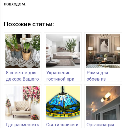
подходом.
Похожие статьи:
8 советов для
Украшение
Рамы для
декора Вашего
гостиной при
обоев из
дома
помощи
полиуретановых
растений
молдингов
Где разместить
Светильники и
Организация