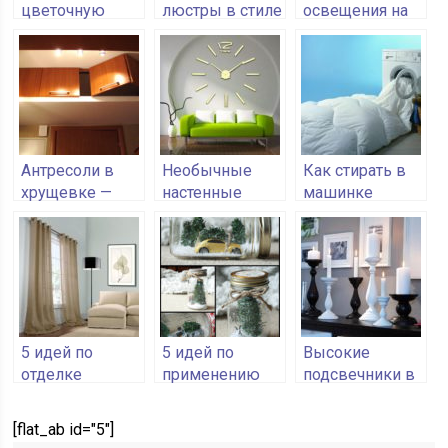
цветочную
люстры в стиле
освещения на
композицию
Тиффани
лоджии
Антресоли в
Необычные
Как стирать в
хрущевке —
настенные
машинке
выбираем
часы для
одеяло с
отделку для
украшения
пуховым
систем
интерьера
наполнителем
хранения
5 идей по
5 идей по
Высокие
отделке
применению
подсвечники в
интерьера с
пустых
интерьере —
помощью
стеклянных
модный
[flat_ab id="5"]
мешковины
банок
элемент