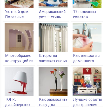
Уютный дом.
Американский
17 полезных
Полезные
уют — стиль
советов
советы для
оформления от
хозяйкам, для
хозяюшек
янки
дома, для
семьи
Многообразие
Шторы на
Как вывести с
конструкций из
завязках снова
домашнего
гипсокартона
в тренде
текстиля пятна
от фруктов и
ягод
ТОП-5
Как разместить
Лучшие советы
дизайнерских
вазу для
для хранения