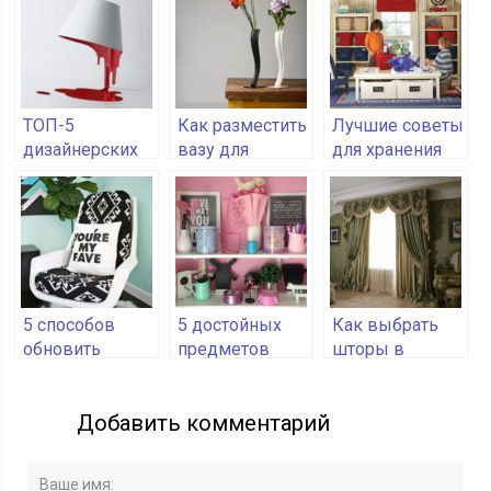
ягод
ТОП-5
Как разместить
Лучшие советы
дизайнерских
вазу для
для хранения
настольных
цветов в
детских
ламп
интерьере
игрушек
5 способов
5 достойных
Как выбрать
обновить
предметов
шторы в
подушки на
декора из
спальню
креслах
фикспрайс,
Добавить комментарий
которые
украсят
квартиру