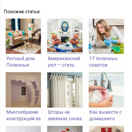
Похожие статьи:
Уютный дом.
Американский
17 полезных
Полезные
уют — стиль
советов
советы для
оформления от
хозяйкам, для
хозяюшек
янки
дома, для
семьи
Многообразие
Шторы на
Как вывести с
конструкций из
завязках снова
домашнего
гипсокартона
в тренде
текстиля пятна
от фруктов и