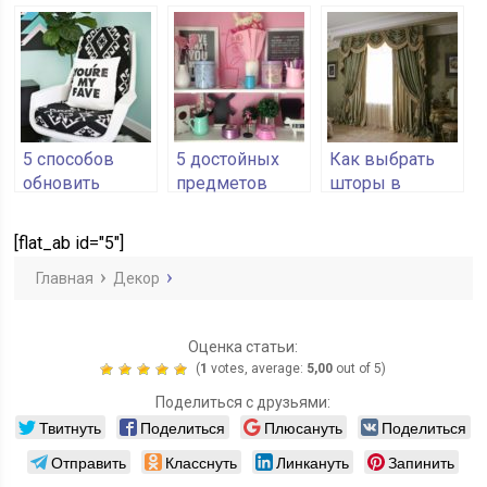
настольных
цветов в
детских
ламп
интерьере
игрушек
5 способов
5 достойных
Как выбрать
обновить
предметов
шторы в
подушки на
декора из
спальню
креслах
фикспрайс,
[flat_ab id="5"]
которые
украсят
Главная
Декор
квартиру
Оценка статьи:
(
1
votes, average:
5,00
out of 5)
Поделиться с друзьями:
Твитнуть
Поделиться
Плюсануть
Поделиться
Отправить
Класснуть
Линкануть
Запинить